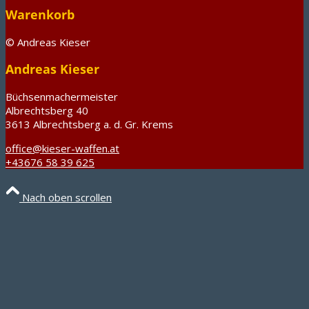
Warenkorb
© Andreas Kieser
Andreas Kieser
Büchsenmachermeister
Albrechtsberg 40
3613 Albrechtsberg a. d. Gr. Krems
office@kieser-waffen.at
+43676 58 39 625
Nach oben scrollen