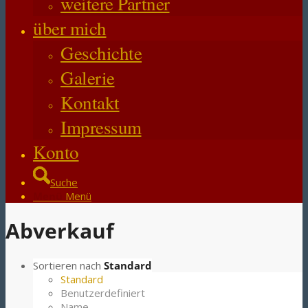
weitere Partner
über mich
Geschichte
Galerie
Kontakt
Impressum
Konto
Suche
Menü
Menü
Abverkauf
Sortieren nach
Standard
Standard
Benutzerdefiniert
Name