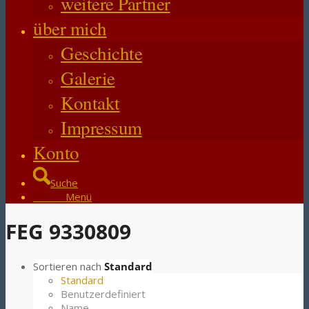
weitere Partner
über mich
Geschichte
Galerie
Kontakt
Impressum
Konto
Suche
Menü
Menü
FEG 9330809
Sortieren nach
Standard
Standard
Benutzerdefiniert
Name