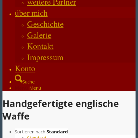
weitere Partner
über mich
Geschichte
Galerie
Kontakt
Impressum
Konto
Suche
Menü
Menü
Handgefertigte englische
Waffe
Sortieren nach
Standard
Standard