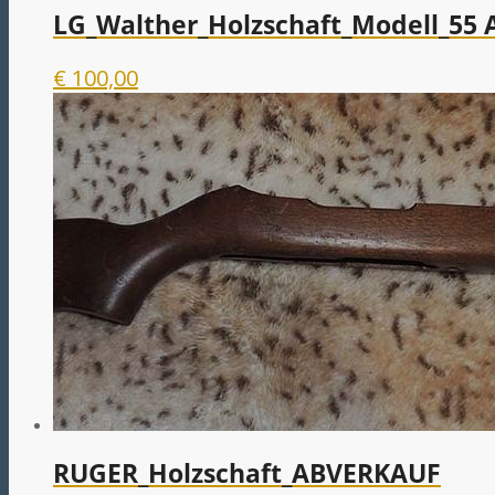
LG_Walther_Holzschaft_Modell_55
€
100,00
RUGER_Holzschaft_ABVERKAUF