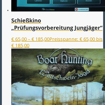
Schießkino
„Prüfungsvorbereitung Jungjäger“
€
65,00
–
€
185,00
Preisspanne: € 65,00 bis
€ 185,00