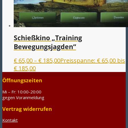
Schießkino „Training
Bewegungsjagden“
€
65,00
–
€
185,00
Preisspanne: € 65,00 bis
€ 185,00
Öffnungszeiten
Mi – Fr: 10:00-20:00
gegen Voranmeldung
Vertrag widerrufen
Kontakt