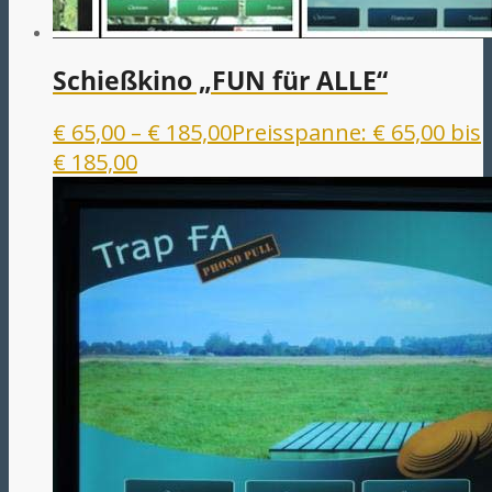
Schießkino „FUN für ALLE“
€
65,00
–
€
185,00
Preisspanne: € 65,00 bis
€ 185,00