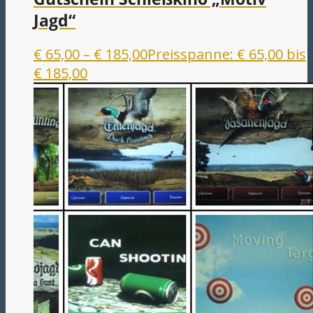
Jagd“
€
65,00
–
€
185,00
Preisspanne: € 65,00 bis
€ 185,00