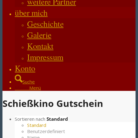
weitere Partner
über mich
Geschichte
Galerie
Kontakt
Impressum
Konto
Suche
Menü
Menü
Schießkino Gutschein
Sortieren nach
Standard
Standard
Benutzerdefiniert
Name